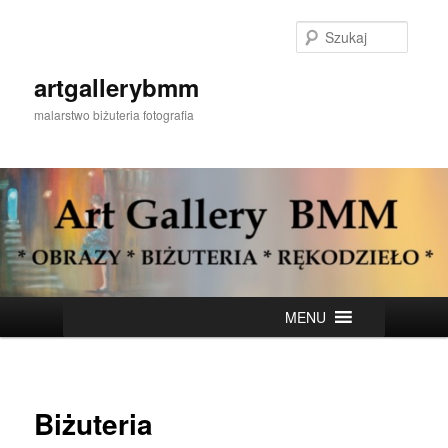
Przeskocz
do
Szukaj
tekstu
artgallerybmm
malarstwo biżuteria fotografia
Główne
MENU
menu
Biżuteria