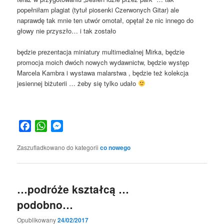
popełniłam plagiat (tytuł piosenki Czerwonych Gitar) ale
naprawdę tak mnie ten utwór omotał, opętał że nic innego do
głowy nie przyszło… i tak zostało
będzie prezentacja miniatury multimedialnej Mirka, będzie
promocja moich dwóch nowych wydawnictw, będzie występ
Marcela Kambra i wystawa malarstwa , będzie też kolekcja
jesiennej biżuterii … żeby się tylko udało
Facebook
WhatsApp
Messenger
Zaszufladkowano do kategorii
co nowego
…podróże kształcą …
podobno…
Opublikowany
24/02/2017