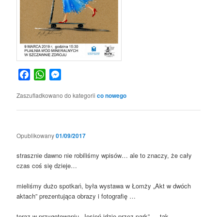
Facebook
WhatsApp
Messenger
Zaszufladkowano do kategorii
co nowego
Opublikowany
01/09/2017
strasznie dawno nie robiliśmy wpisów… ale to znaczy, że cały
czas coś się dzieje…
mieliśmy dużo spotkań, była wystawa w Łomży „Akt w dwóch
aktach” prezentująca obrazy i fotografię …
teraz w przygotowaniu „Jesień idzie przez park” … tak