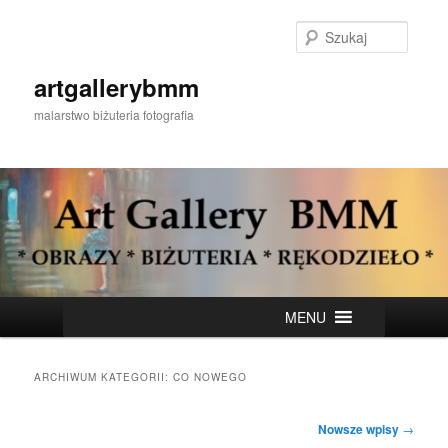
Przeskocz
Przeskocz
do
do
Szukaj
tekstu
widgetów
artgallerybmm
malarstwo biżuteria fotografia
Główne
MENU
menu
ARCHIWUM KATEGORII:
CO NOWEGO
Nawigacja
Nowsze wpisy
→
wpisu