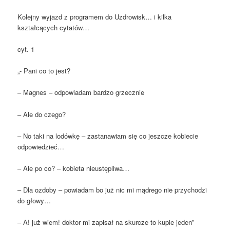
Kolejny wyjazd z programem do Uzdrowisk… i kilka
kształcących cytatów…
cyt. 1
„- Pani co to jest?
– Magnes – odpowiadam bardzo grzecznie
– Ale do czego?
– No taki na lodówkę – zastanawiam się co jeszcze kobiecie
odpowiedzieć…
– Ale po co? – kobieta nieustępliwa…
– Dla ozdoby – powiadam bo już nic mi mądrego nie przychodzi
do głowy…
– A! już wiem! doktor mi zapisał na skurcze to kupie jeden”