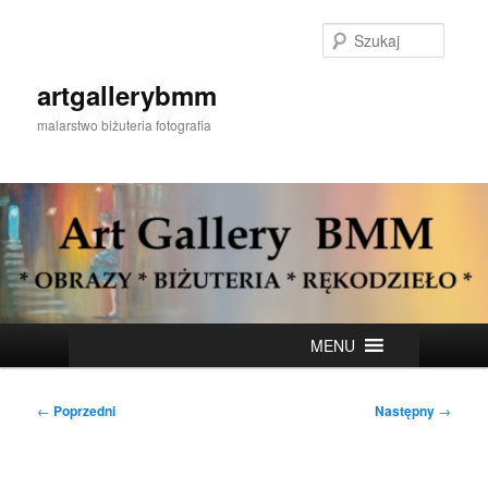
Przeskocz
do
Szukaj
tekstu
artgallerybmm
malarstwo biżuteria fotografia
Główne
MENU
menu
Nawigacja
←
Poprzedni
Następny
→
wpisu