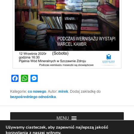
Facebook
WhatsApp
Messenger
Kategorie:
co nowego
. Autor:
mirek
. Dodaj zakładkę do
bezpośredniego odnośnika
.
MENU
Używamy ciasteczek, aby zapewnić najlepszą jakość
korzystania z naszej witryny.