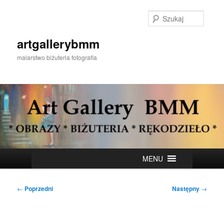
Przeskocz
do
Szukaj
tekstu
artgallerybmm
malarstwo biżuteria fotografia
Główne
MENU
menu
Nawigacja
←
Poprzedni
Następny
→
wpisu