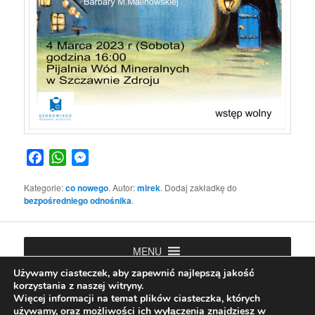
Facebook
WhatsApp
Messenger
Kategorie:
co nowego
. Autor:
mirek
. Dodaj zakładkę do
bezpośredniego odnośnika
.
MENU
Używamy ciasteczek, aby zapewnić najlepszą jakość
korzystania z naszej witryny.
Więcej informacji na temat plików ciasteczka, których
używamy, oraz możliwości ich wyłączenia znajdziesz w