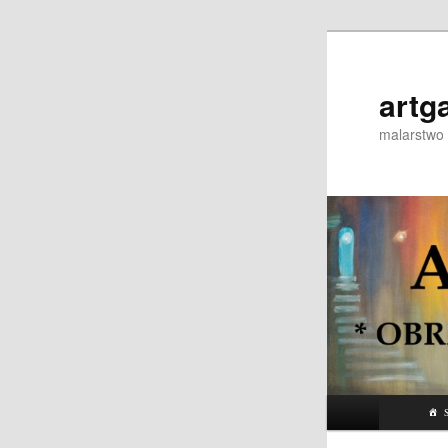
Przeskocz
do
tekstu
artg
malarstwo 
Główne
S
menu