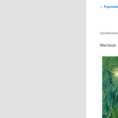
Nawigacja
←
Poprzedn
wpisu
Opublikowa
Wernisaż