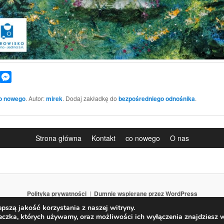
book
WhatsApp
Messenger
o nowego
. Autor:
mirek
. Dodaj zakładkę do
bezpośredniego odnośnika
.
Strona główna
Kontakt
co nowego
O nas
Polityka prywatności
Dumnie wspierane przez WordPress
pszą jakość korzystania z naszej witryny.
teczka, których używamy, oraz możliwości ich wyłączenia znajdziesz