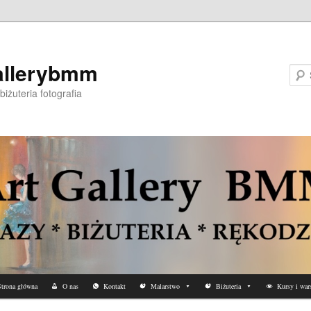
allerybmm
biżuteria fotografia
trona główna
O nas
Kontakt
Malarstwo
Biżuteria
Kursy i wars