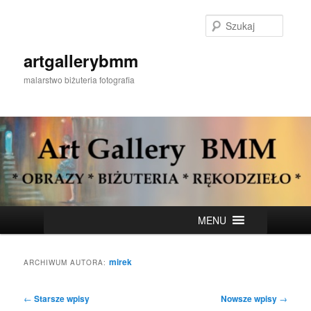
Przeskocz
Przeskocz
do
do
Szukaj
tekstu
widgetów
artgallerybmm
malarstwo biżuteria fotografia
Główne
MENU
menu
mirek
ARCHIWUM AUTORA:
Nawigacja
←
Starsze wpisy
Nowsze wpisy
→