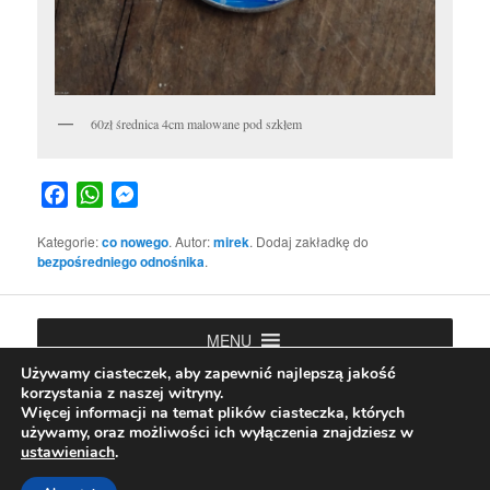
60zł średnica 4cm malowane pod szkłem
Facebook
WhatsApp
Messenger
Kategorie:
co nowego
. Autor:
mirek
. Dodaj zakładkę do
bezpośredniego odnośnika
.
MENU
Używamy ciasteczek, aby zapewnić najlepszą jakość
korzystania z naszej witryny.
Więcej informacji na temat plików ciasteczka, których
używamy, oraz możliwości ich wyłączenia znajdziesz w
ustawieniach
.
Polityka prywatności
Dumnie wspierane przez WordPress