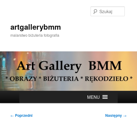
Przeskocz
do
Szukaj
tekstu
artgallerybmm
malarstwo biżuteria fotografia
Główne
MENU
menu
Nawigacja
←
Poprzedni
Następny
→
wpisu