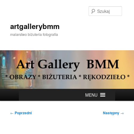
Przeskocz
do
Szukaj
tekstu
artgallerybmm
malarstwo biżuteria fotografia
Główne
MENU
menu
Nawigacja
←
Poprzedni
Następny
→
wpisu