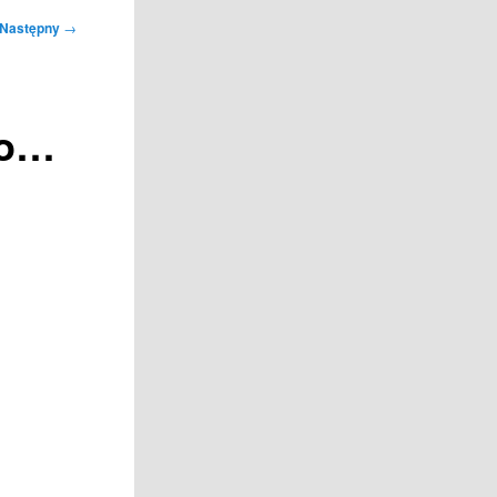
Następny
→
no…