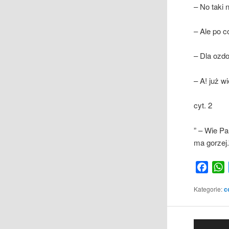
– No taki
– Ale po c
– Dla ozd
– A! już w
cyt. 2
” – Wie Pa
ma gorzej.
Face
Kategorie:
c