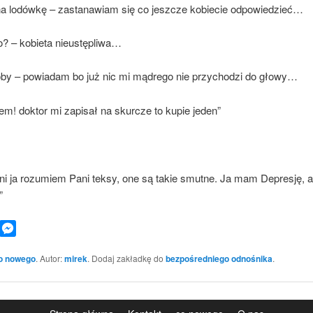
 na lodówkę – zastanawiam się co jeszcze kobiecie odpowiedzieć…
o? – kobieta nieustępliwa…
oby – powiadam bo już nic mi mądrego nie przychodzi do głowy…
iem! doktor mi zapisał na skurcze to kupie jeden”
ni ja rozumiem Pani teksy, one są takie smutne. Ja mam Depresję, a
”
book
WhatsApp
Messenger
o nowego
. Autor:
mirek
. Dodaj zakładkę do
bezpośredniego odnośnika
.