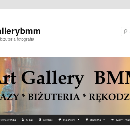
allerybmm
biżuteria fotografia
trona główna
O nas
Kontakt
Malarstwo
Biżuteria
Kursy i wars