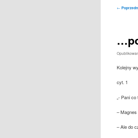
Nawigacja
←
Poprzedn
wpisu
…po
Opublikowa
Kolejny w
cyt. 1
„- Pani co 
– Magnes 
– Ale do 