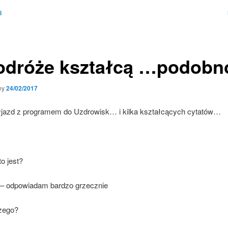
i
dróże kształcą …podob
ny
24/02/2017
yjazd z programem do Uzdrowisk… i kilka kształcących cytatów…
to jest?
– odpowiadam bardzo grzecznie
czego?