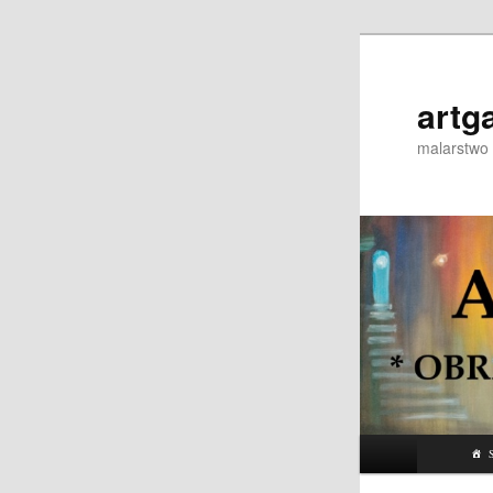
Przeskocz
do
tekstu
artg
malarstwo 
Główne
S
menu