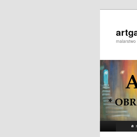
Przeskocz
do
tekstu
artg
malarstwo 
Główne
S
menu