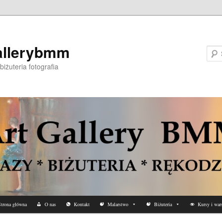
allerybmm
biżuteria fotografia
trona główna
O nas
Kontakt
Malarstwo
Biżuteria
Kursy i wars