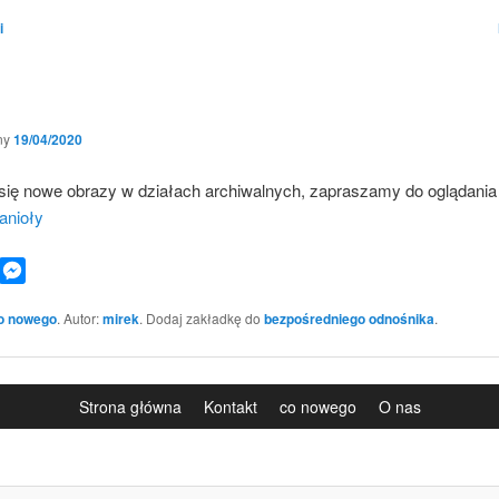
i
ny
19/04/2020
się nowe obrazy w działach archiwalnych, zapraszamy do oglądania
anioły
book
WhatsApp
Messenger
o nowego
. Autor:
mirek
. Dodaj zakładkę do
bezpośredniego odnośnika
.
Strona główna
Kontakt
co nowego
O nas