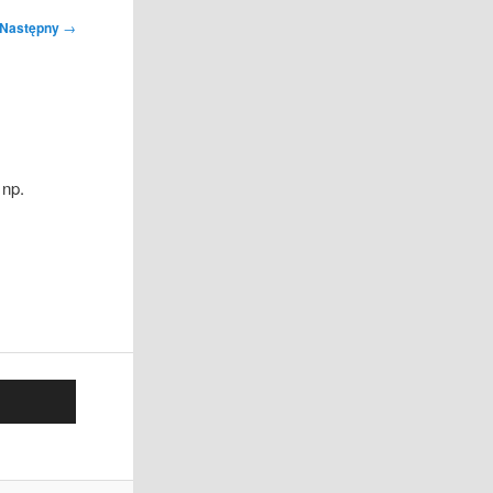
Następny
→
 np.