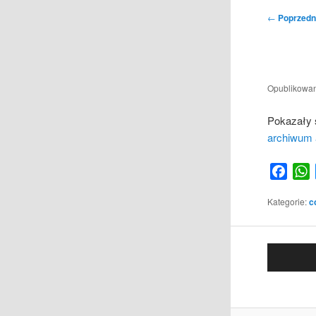
Nawigacja
←
Poprzedn
wpisu
Opublikowa
Pokazały 
archiwum 
Face
Kategorie:
c