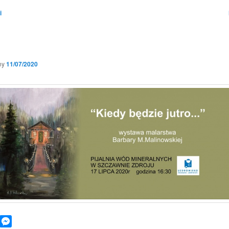
i
ny
11/07/2020
book
WhatsApp
Messenger