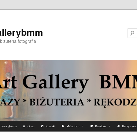
allerybmm
biżuteria fotografia
trona główna
O nas
Kontakt
Malarstwo
Biżuteria
Kursy i wars