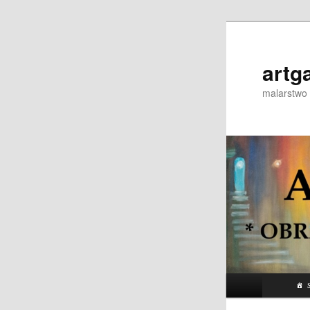
Przeskocz
do
tekstu
artg
malarstwo 
Główne
S
menu