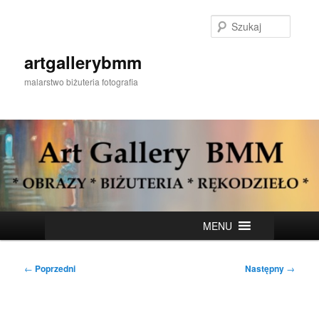
Przeskocz
do
Szukaj
tekstu
artgallerybmm
malarstwo biżuteria fotografia
Główne
MENU
menu
Nawigacja
←
Poprzedni
Następny
→
wpisu